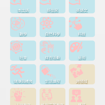
本土語
新住民
英語文
數學
自然科學
科技
社會
綜合活動
藝術
健康與體育
生活課程
跨領域
人權教育
性別平等教育
雙語