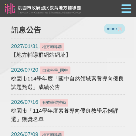
跳到主要內容
訊息公告
more
2027/01/31
地方輔導群
【地方輔導群網站網址】
2026/07/20
自然科學_國中
桃園市114學年度「國中自然領域素養導向優良
試題甄選」成績公告
2026/07/16
有效學習推動
桃園市「114學年度素養導向優良教學示例評
選」獲獎名單
2026/07/09
地方輔導群