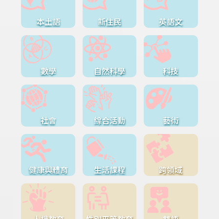
本土語
新住民
英語文
數學
自然科學
科技
社會
綜合活動
藝術
健康與體育
生活課程
跨領域
人權教育
性別平等教育
雙語