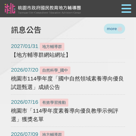
跳到主要內容
訊息公告
more
2027/01/31
地方輔導群
【地方輔導群網站網址】
2026/07/20
自然科學_國中
桃園市114學年度「國中自然領域素養導向優良
試題甄選」成績公告
2026/07/16
有效學習推動
桃園市「114學年度素養導向優良教學示例評
選」獲獎名單
2026/07/09
地方輔導群