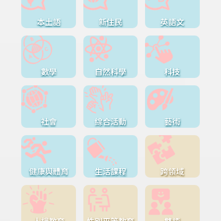
本土語
新住民
英語文
數學
自然科學
科技
社會
綜合活動
藝術
健康與體育
生活課程
跨領域
人權教育
性別平等教育
雙語