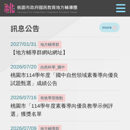
跳到主要內容
訊息公告
more
2027/01/31
地方輔導群
【地方輔導群網站網址】
2026/07/20
自然科學_國中
桃園市114學年度「國中自然領域素養導向優良
試題甄選」成績公告
2026/07/16
有效學習推動
桃園市「114學年度素養導向優良教學示例評
選」獲獎名單
2026/07/09
地方輔導群