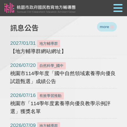
跳到主要內容
訊息公告
more
2027/01/31
地方輔導群
【地方輔導群網站網址】
2026/07/20
自然科學_國中
桃園市114學年度「國中自然領域素養導向優良
試題甄選」成績公告
2026/07/16
有效學習推動
桃園市「114學年度素養導向優良教學示例評
選」獲獎名單
2026/07/09
地方輔導群