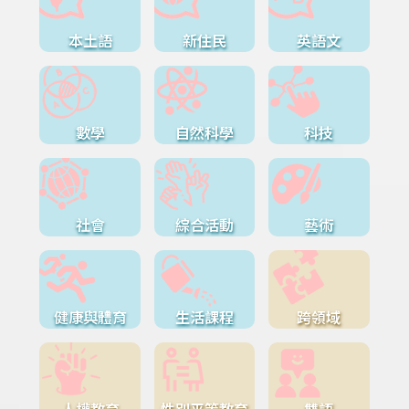
本土語
新住民
英語文
數學
自然科學
科技
社會
綜合活動
藝術
健康與體育
生活課程
跨領域
人權教育
性別平等教育
雙語