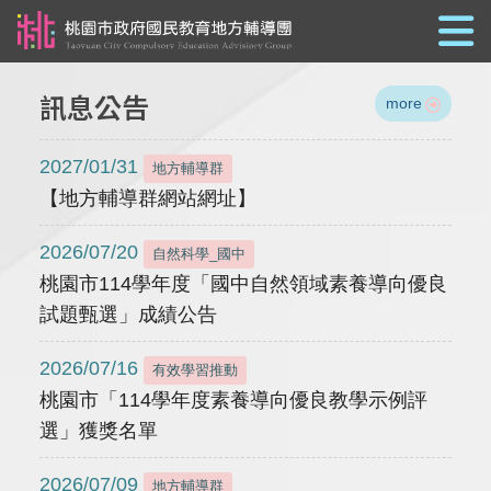
跳到主要內容
訊息公告
more
2027/01/31
地方輔導群
【地方輔導群網站網址】
2026/07/20
自然科學_國中
桃園市114學年度「國中自然領域素養導向優良
試題甄選」成績公告
2026/07/16
有效學習推動
桃園市「114學年度素養導向優良教學示例評
選」獲獎名單
2026/07/09
地方輔導群