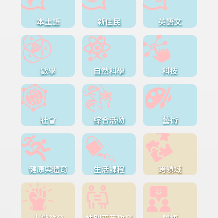
本土語
新住民
英語文
數學
自然科學
科技
社會
綜合活動
藝術
健康與體育
生活課程
跨領域
人權教育
性別平等教育
雙語