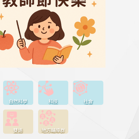
自然科學
科技
社會
雙語
地方輔導群