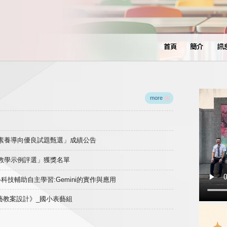
首頁
簡介
訊
more
域素養導向優良試題甄選」成績公告
良教學示例評選」獲獎名單
)-科技輔助自主學習:Gemini的實作與應用
表藝教案設計》_國小表藝組