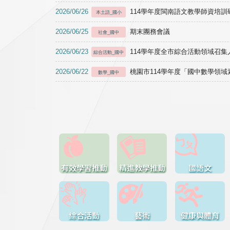
2026/06/26
114學年度閩南語文教學師資培訓研習於1
本土語_國小
2026/06/25
期末團務會議
社會_國中
2026/06/23
114學年度全市綜合活動領域召集人
綜合活動_國中
2026/06/22
桃園市114學年度「國中數學領
數學_國中
有效學習推動
精進教學推動
國語文
綜合活動
藝術
健康與體育