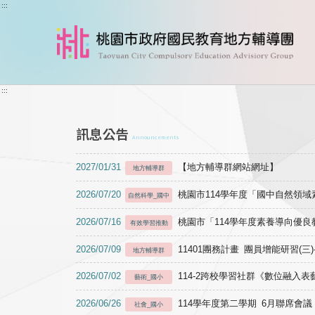
跳到主要內容
:::
:::
訊息公告
Announcements
2027/01/31
【地方輔導群網站網址】
地方輔導群
2026/07/20
桃園市114學年度「國中自然領
自然科學_國中
2026/07/16
桃園市「114學年度素養導向優
有效學習推動
2026/07/09
11401團務計畫 團員增能研習(三
地方輔導群
2026/07/02
114-2跨校學習社群《數位融入
藝術_國小
2026/06/26
114學年度第二學期 6月聯席會議
社會_國小