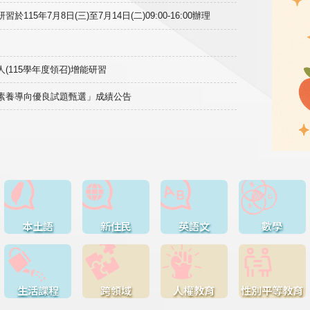
15年7月8日(三)至7月14日(二)09:00-16:00辦理
(115學年度領召)增能研習
域素養導向優良試題甄選」成績公告
本土語
新住民
英語文
數學
生活課程
跨領域
人權教育
性別平等教育