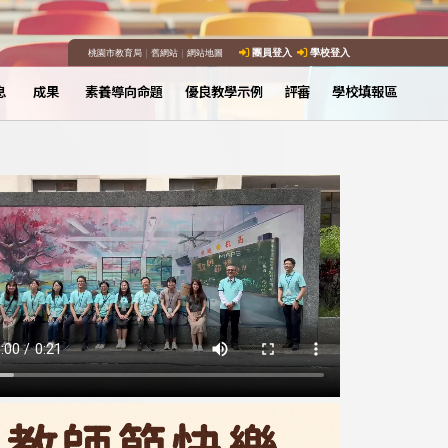
桃園市教育局
｜
舊網站
｜
網站地圖
團員登入
學校登入
息
成果
素養導向命題
優良教學示例
評審
學校填報區