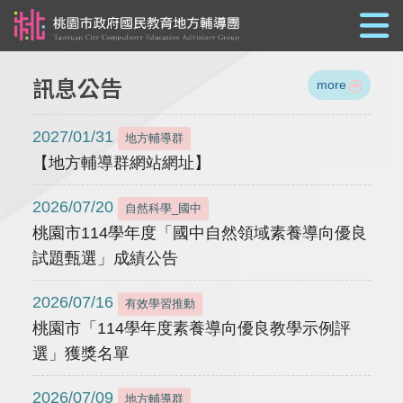
跳到主要內容
訊息公告
more
2027/01/31
地方輔導群
【地方輔導群網站網址】
2026/07/20
自然科學_國中
桃園市114學年度「國中自然領域素養導向優良
試題甄選」成績公告
2026/07/16
有效學習推動
桃園市「114學年度素養導向優良教學示例評
選」獲獎名單
2026/07/09
地方輔導群