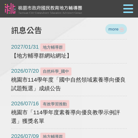
跳到主要內容
訊息公告
more
2027/01/31
地方輔導群
【地方輔導群網站網址】
2026/07/20
自然科學_國中
桃園市114學年度「國中自然領域素養導向優良
試題甄選」成績公告
2026/07/16
有效學習推動
桃園市「114學年度素養導向優良教學示例評
選」獲獎名單
2026/07/09
地方輔導群