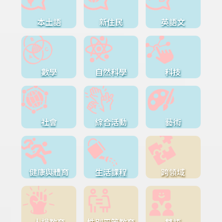
本土語
新住民
英語文
數學
自然科學
科技
社會
綜合活動
藝術
健康與體育
生活課程
跨領域
人權教育
性別平等教育
雙語