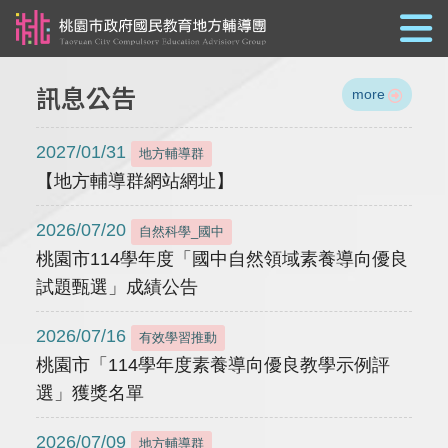
跳到主要內容
訊息公告
more
2027/01/31
地方輔導群
【地方輔導群網站網址】
2026/07/20
自然科學_國中
桃園市114學年度「國中自然領域素養導向優良
試題甄選」成績公告
2026/07/16
有效學習推動
桃園市「114學年度素養導向優良教學示例評
選」獲獎名單
2026/07/09
地方輔導群