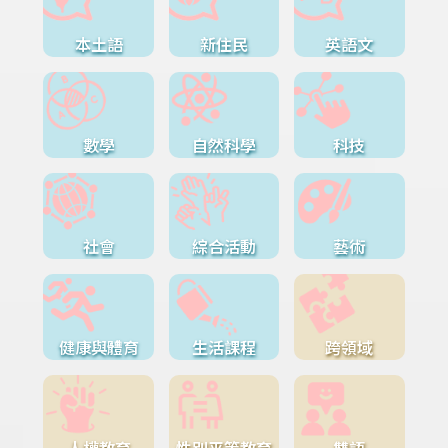
本土語
新住民
英語文
數學
自然科學
科技
社會
綜合活動
藝術
健康與體育
生活課程
跨領域
人權教育
性別平等教育
雙語