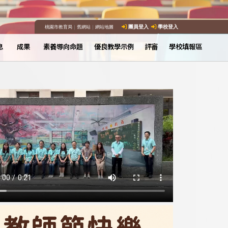
桃園市教育局
｜
舊網站
｜
網站地圖
團員登入
學校登入
息
成果
素養導向命題
優良教學示例
評審
學校填報區