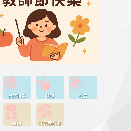
自然科學
科技
社會
雙語
地方輔導群