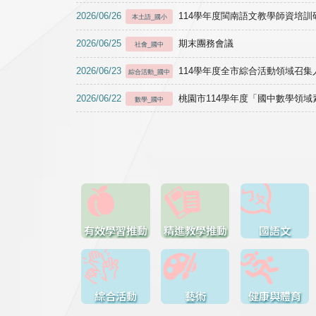
2026/06/26
114學年度閩南語文教學師資培訓研習於1
本土語_國小
2026/06/25
期末團務會議
社會_國中
2026/06/23
114學年度全市綜合活動領域召集人
綜合活動_國中
2026/06/22
桃園市114學年度「國中數學領
數學_國中
有效學習推動
精進教學推動
國語文
綜合活動
藝術
健康與體育