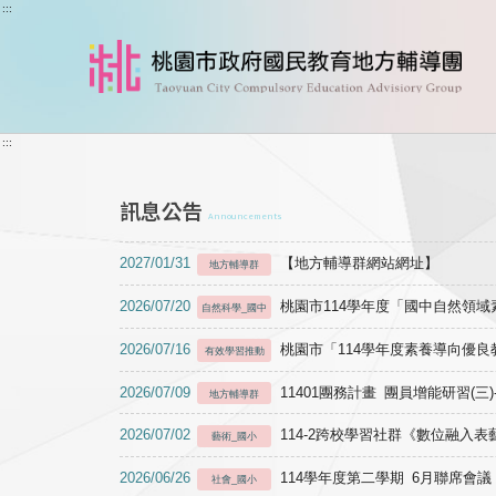
跳到主要內容
:::
:::
訊息公告
Announcements
2027/01/31
【地方輔導群網站網址】
地方輔導群
2026/07/20
桃園市114學年度「國中自然領
自然科學_國中
2026/07/16
桃園市「114學年度素養導向優
有效學習推動
2026/07/09
11401團務計畫 團員增能研習(三
地方輔導群
2026/07/02
114-2跨校學習社群《數位融入
藝術_國小
2026/06/26
114學年度第二學期 6月聯席會議
社會_國小