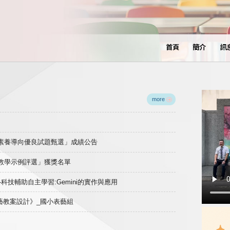
首頁
簡介
訊
more
域素養導向優良試題甄選」成績公告
良教學示例評選」獲獎名單
)-科技輔助自主學習:Gemini的實作與應用
表藝教案設計》_國小表藝組