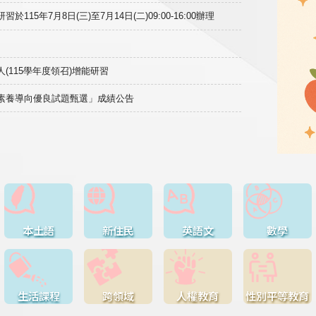
15年7月8日(三)至7月14日(二)09:00-16:00辦理
(115學年度領召)增能研習
域素養導向優良試題甄選」成績公告
本土語
新住民
英語文
數學
生活課程
跨領域
人權教育
性別平等教育