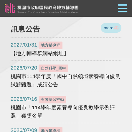
跳到主要內容
訊息公告
more
2027/01/31
地方輔導群
【地方輔導群網站網址】
2026/07/20
自然科學_國中
桃園市114學年度「國中自然領域素養導向優良
試題甄選」成績公告
2026/07/16
有效學習推動
桃園市「114學年度素養導向優良教學示例評
選」獲獎名單
2026/07/09
地方輔導群