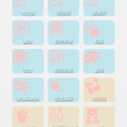
本土語
新住民
英語文
數學
自然科學
科技
社會
綜合活動
藝術
健康與體育
生活課程
跨領域
人權教育
性別平等教育
雙語