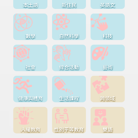
本土語
新住民
英語文
數學
自然科學
科技
社會
綜合活動
藝術
健康與體育
生活課程
跨領域
人權教育
性別平等教育
雙語