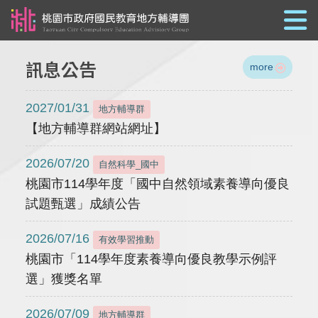
跳到主要內容
訊息公告
more
2027/01/31
地方輔導群
【地方輔導群網站網址】
2026/07/20
自然科學_國中
桃園市114學年度「國中自然領域素養導向優良
試題甄選」成績公告
2026/07/16
有效學習推動
桃園市「114學年度素養導向優良教學示例評
選」獲獎名單
2026/07/09
地方輔導群