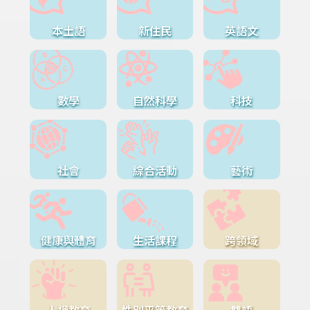
本土語
新住民
英語文
數學
自然科學
科技
社會
綜合活動
藝術
健康與體育
生活課程
跨領域
人權教育
性別平等教育
雙語