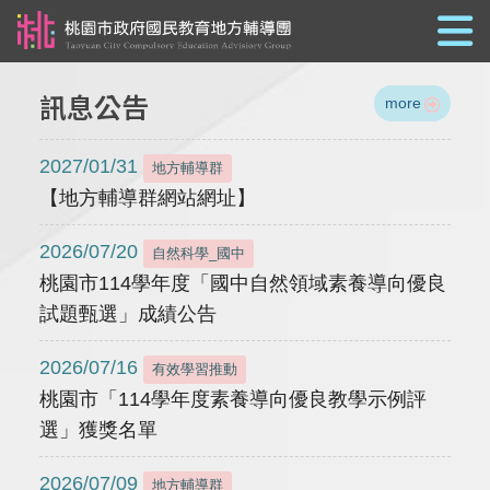
跳到主要內容
訊息公告
more
2027/01/31
地方輔導群
【地方輔導群網站網址】
2026/07/20
自然科學_國中
桃園市114學年度「國中自然領域素養導向優良
試題甄選」成績公告
2026/07/16
有效學習推動
桃園市「114學年度素養導向優良教學示例評
選」獲獎名單
2026/07/09
地方輔導群