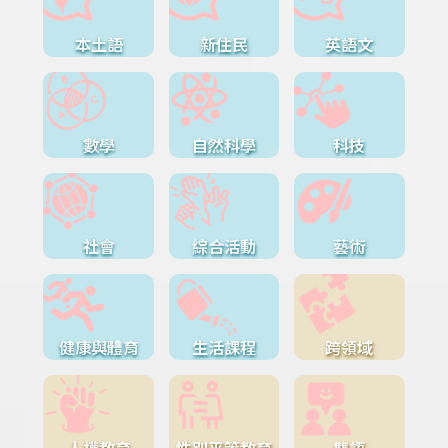
本土語
新住民
英語文
數學
自然科學
科技
社會
綜合活動
藝術
健康與體育
生活課程
跨領域
人權教育
性別平等教育
雙語