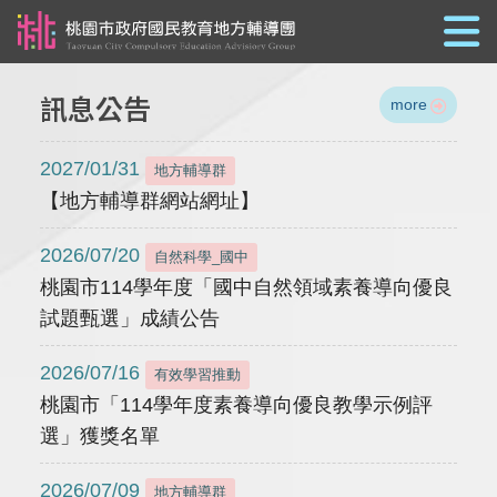
跳到主要內容
訊息公告
more
2027/01/31
地方輔導群
【地方輔導群網站網址】
2026/07/20
自然科學_國中
桃園市114學年度「國中自然領域素養導向優良
試題甄選」成績公告
2026/07/16
有效學習推動
桃園市「114學年度素養導向優良教學示例評
選」獲獎名單
2026/07/09
地方輔導群