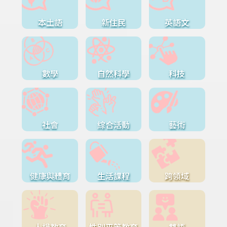
本土語
新住民
英語文
數學
自然科學
科技
社會
綜合活動
藝術
健康與體育
生活課程
跨領域
人權教育
性別平等教育
雙語