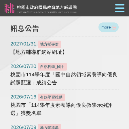
跳到主要內容
訊息公告
more
2027/01/31
地方輔導群
【地方輔導群網站網址】
2026/07/20
自然科學_國中
桃園市114學年度「國中自然領域素養導向優良
試題甄選」成績公告
2026/07/16
有效學習推動
桃園市「114學年度素養導向優良教學示例評
選」獲獎名單
2026/07/09
地方輔導群