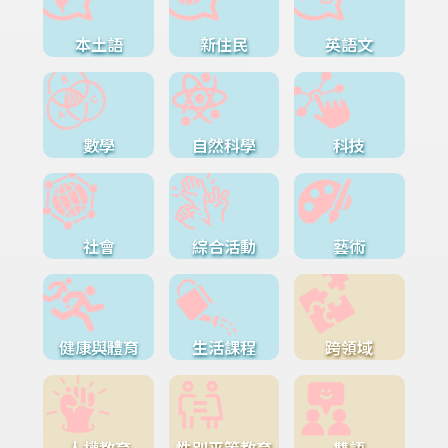
本土語
新住民
英語文
數學
自然科學
科技
社會
綜合活動
藝術
健康與體育
生活課程
跨領域
人權教育
性別平等教育
雙語