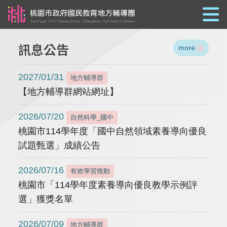
跳到主要內容
訊息公告
more
2027/01/31
地方輔導群
【地方輔導群網站網址】
2026/07/20
自然科學_國中
桃園市114學年度「國中自然領域素養導向優良
試題甄選」成績公告
2026/07/16
有效學習推動
桃園市「114學年度素養導向優良教學示例評
選」獲獎名單
2026/07/09
地方輔導群