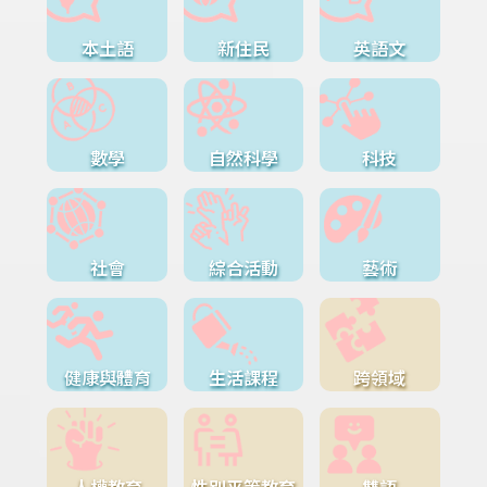
本土語
新住民
英語文
數學
自然科學
科技
社會
綜合活動
藝術
健康與體育
生活課程
跨領域
人權教育
性別平等教育
雙語