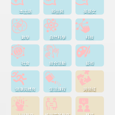
本土語
新住民
英語文
數學
自然科學
科技
社會
綜合活動
藝術
健康與體育
生活課程
跨領域
人權教育
性別平等教育
雙語