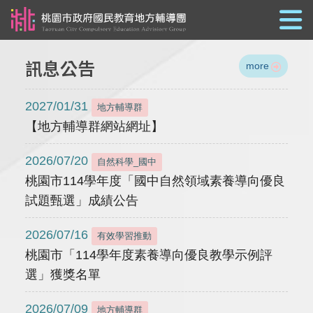
跳到主要內容
訊息公告
more
2027/01/31
地方輔導群
【地方輔導群網站網址】
2026/07/20
自然科學_國中
桃園市114學年度「國中自然領域素養導向優良
試題甄選」成績公告
2026/07/16
有效學習推動
桃園市「114學年度素養導向優良教學示例評
選」獲獎名單
2026/07/09
地方輔導群