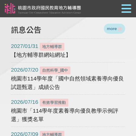
跳到主要內容
訊息公告
more
2027/01/31
地方輔導群
【地方輔導群網站網址】
2026/07/20
自然科學_國中
桃園市114學年度「國中自然領域素養導向優良
試題甄選」成績公告
2026/07/16
有效學習推動
桃園市「114學年度素養導向優良教學示例評
選」獲獎名單
2026/07/09
地方輔導群