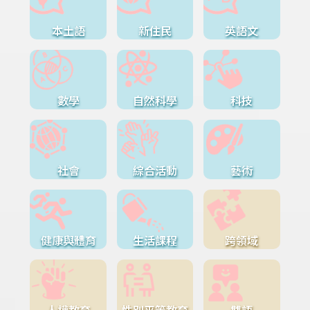
本土語
新住民
英語文
數學
自然科學
科技
社會
綜合活動
藝術
健康與體育
生活課程
跨領域
人權教育
性別平等教育
雙語