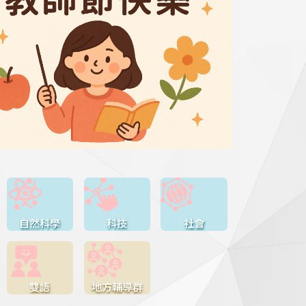
自然科學
科技
社會
雙語
地方輔導群