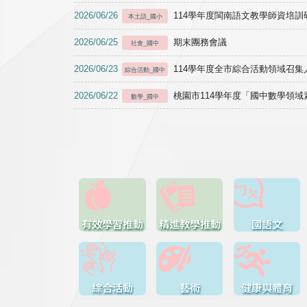
2026/06/26
114學年度閩南語文教學師資培訓研習於1
本土語_國小
2026/06/25
期末團務會議
社會_國中
2026/06/23
114學年度全市綜合活動領域召集人
綜合活動_國中
2026/06/22
桃園市114學年度「國中數學領
數學_國中
有效學習推動
精進教學推動
國語文
綜合活動
藝術
健康與體育