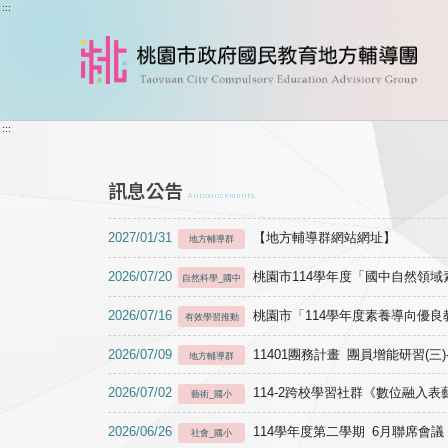
跳到主要內容
:::
:::
訊息公告
Announcements
2027/01/31
【地方輔導群網站網址】
地方輔導群
2026/07/20
桃園市114學年度「國中自然領
自然科學_國中
2026/07/16
桃園市「114學年度素養導向優
有效學習推動
2026/07/09
11401團務計畫 團員增能研習(三
地方輔導群
2026/07/02
114-2跨校學習社群《數位融入
藝術_國小
2026/06/26
114學年度第二學期 6月聯席會議
社會_國小