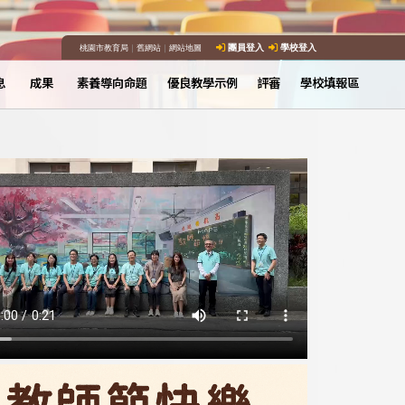
桃園市教育局
｜
舊網站
｜
網站地圖
團員登入
學校登入
息
成果
素養導向命題
優良教學示例
評審
學校填報區