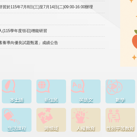
15年7月8日(三)至7月14日(二)09:00-16:00辦理
(115學年度領召)增能研習
域素養導向優良試題甄選」成績公告
本土語
新住民
英語文
數學
生活課程
跨領域
人權教育
性別平等教育