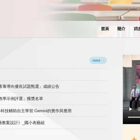
首頁
簡介
訊
more
域素養導向優良試題甄選」成績公告
良教學示例評選」獲獎名單
)-科技輔助自主學習:Gemini的實作與應用
表藝教案設計》_國小表藝組