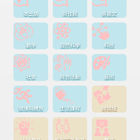
本土語
新住民
英語文
數學
自然科學
科技
社會
綜合活動
藝術
健康與體育
生活課程
跨領域
人權教育
性別平等教育
雙語