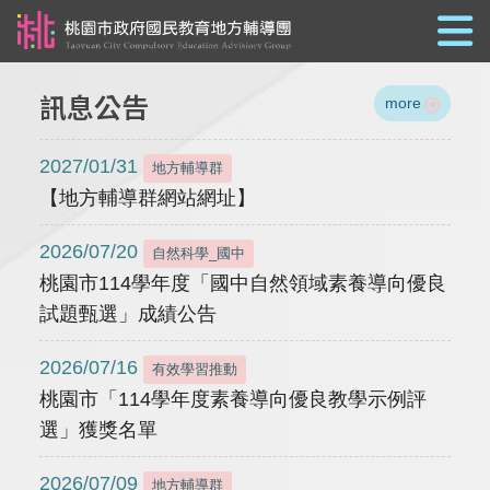
跳到主要內容
訊息公告
more
2027/01/31
地方輔導群
【地方輔導群網站網址】
2026/07/20
自然科學_國中
桃園市114學年度「國中自然領域素養導向優良
試題甄選」成績公告
2026/07/16
有效學習推動
桃園市「114學年度素養導向優良教學示例評
選」獲獎名單
2026/07/09
地方輔導群