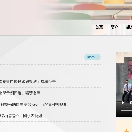
首頁
簡介
訊
more
域素養導向優良試題甄選」成績公告
良教學示例評選」獲獎名單
)-科技輔助自主學習:Gemini的實作與應用
表藝教案設計》_國小表藝組