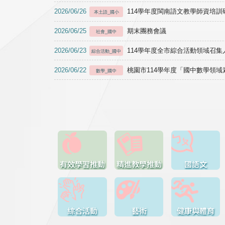
2026/06/26
114學年度閩南語文教學師資培訓研習於1
本土語_國小
2026/06/25
期末團務會議
社會_國中
2026/06/23
114學年度全市綜合活動領域召集人
綜合活動_國中
2026/06/22
桃園市114學年度「國中數學領
數學_國中
有效學習推動
精進教學推動
國語文
綜合活動
藝術
健康與體育