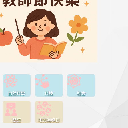
自然科學
科技
社會
雙語
地方輔導群