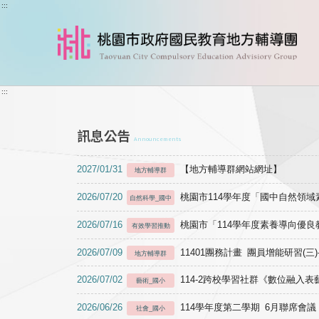
跳到主要內容
:::
:::
訊息公告
Announcements
2027/01/31
【地方輔導群網站網址】
地方輔導群
2026/07/20
桃園市114學年度「國中自然領
自然科學_國中
2026/07/16
桃園市「114學年度素養導向優
有效學習推動
2026/07/09
11401團務計畫 團員增能研習(三
地方輔導群
2026/07/02
114-2跨校學習社群《數位融入
藝術_國小
2026/06/26
114學年度第二學期 6月聯席會議
社會_國小