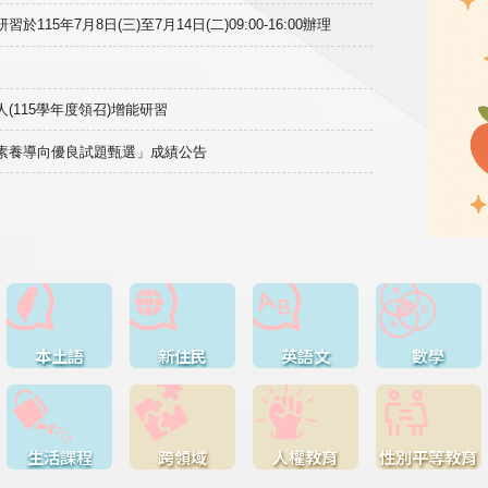
15年7月8日(三)至7月14日(二)09:00-16:00辦理
(115學年度領召)增能研習
域素養導向優良試題甄選」成績公告
本土語
新住民
英語文
數學
生活課程
跨領域
人權教育
性別平等教育