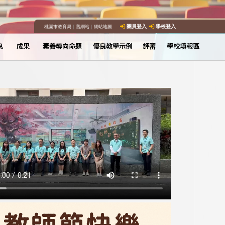
桃園市教育局
｜
舊網站
｜
網站地圖
團員登入
學校登入
息
成果
素養導向命題
優良教學示例
評審
學校填報區