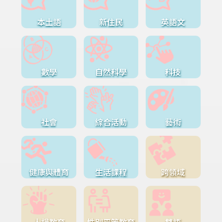
本土語
新住民
英語文
數學
自然科學
科技
社會
綜合活動
藝術
健康與體育
生活課程
跨領域
人權教育
性別平等教育
雙語