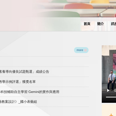
首頁
簡介
訊
more
域素養導向優良試題甄選」成績公告
良教學示例評選」獲獎名單
)-科技輔助自主學習:Gemini的實作與應用
表藝教案設計》_國小表藝組