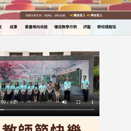
桃園市教育局
｜
舊網站
｜
網站地圖
團員登入
學校登入
息
成果
素養導向命題
優良教學示例
評審
學校填報區