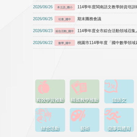
2026/06/26
114學年度閩南語文教學師資培訓研習於1
本土語_國小
2026/06/25
期末團務會議
社會_國中
2026/06/23
114學年度全市綜合活動領域召集人
綜合活動_國中
2026/06/22
桃園市114學年度「國中數學領
數學_國中
有效學習推動
精進教學推動
國語文
綜合活動
藝術
健康與體育