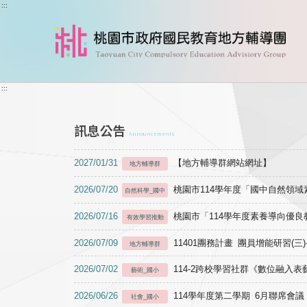
跳到主要內容
:::
:::
訊息公告
Announcements
2027/01/31
【地方輔導群網站網址】
地方輔導群
2026/07/20
桃園市114學年度「國中自然領
自然科學_國中
2026/07/16
桃園市「114學年度素養導向優
有效學習推動
2026/07/09
11401團務計畫 團員增能研習(三
地方輔導群
2026/07/02
114-2跨校學習社群《數位融入
藝術_國小
2026/06/26
114學年度第二學期 6月聯席會議
社會_國小