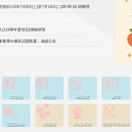
15年7月8日(三)至7月14日(二)09:00-16:00辦理
(115學年度領召)增能研習
域素養導向優良試題甄選」成績公告
本土語
新住民
英語文
數學
生活課程
跨領域
人權教育
性別平等教育