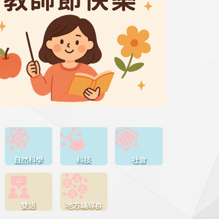
自然科學
科技
社會
雙語
地方輔導群