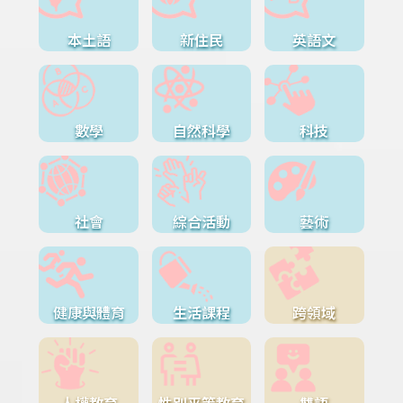
本土語
新住民
英語文
數學
自然科學
科技
社會
綜合活動
藝術
健康與體育
生活課程
跨領域
人權教育
性別平等教育
雙語