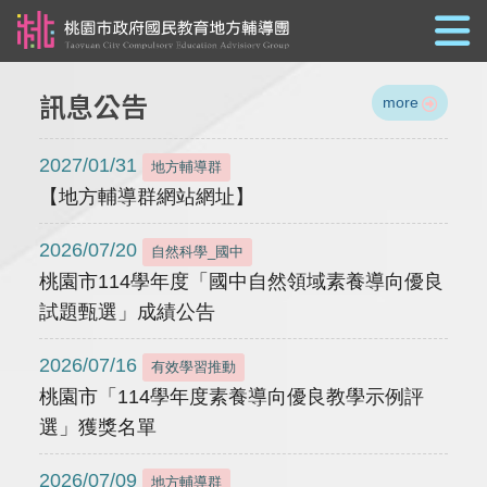
跳到主要內容
訊息公告
more
2027/01/31
地方輔導群
【地方輔導群網站網址】
2026/07/20
自然科學_國中
桃園市114學年度「國中自然領域素養導向優良
試題甄選」成績公告
2026/07/16
有效學習推動
桃園市「114學年度素養導向優良教學示例評
選」獲獎名單
2026/07/09
地方輔導群