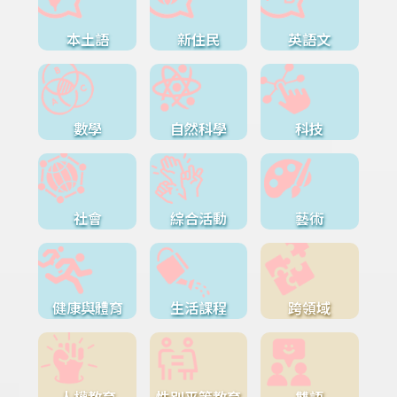
本土語
新住民
英語文
數學
自然科學
科技
社會
綜合活動
藝術
健康與體育
生活課程
跨領域
人權教育
性別平等教育
雙語