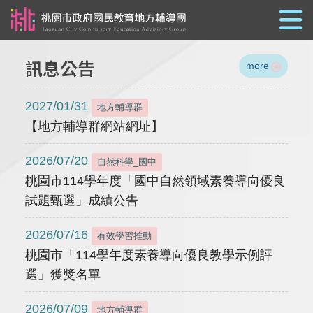
跳到主要內容
訊息公告
more
2027/01/31
地方輔導群
【地方輔導群網站網址】
2026/07/20
自然科學_國中
桃園市114學年度「國中自然領域素養導向優良
試題甄選」成績公告
2026/07/16
有效學習推動
桃園市「114學年度素養導向優良教學示例評
選」獲獎名單
2026/07/09
地方輔導群