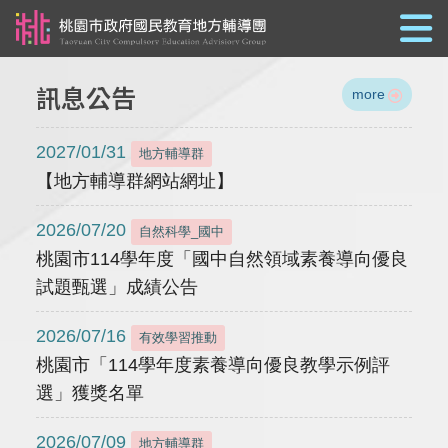
跳到主要內容
訊息公告
more
2027/01/31
地方輔導群
【地方輔導群網站網址】
2026/07/20
自然科學_國中
桃園市114學年度「國中自然領域素養導向優良
試題甄選」成績公告
2026/07/16
有效學習推動
桃園市「114學年度素養導向優良教學示例評
選」獲獎名單
2026/07/09
地方輔導群