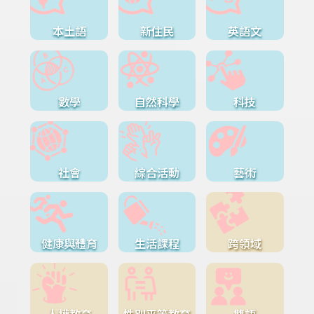
本土語
新住民
英語文
數學
自然科學
科技
社會
綜合活動
藝術
健康與體育
生活課程
跨領域
人權教育
性別平等教育
雙語