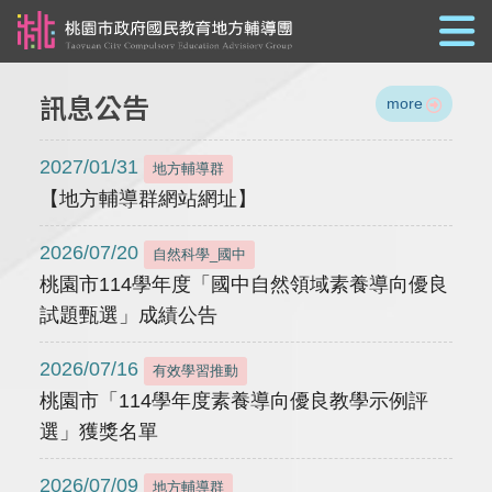
跳到主要內容
訊息公告
more
2027/01/31
地方輔導群
【地方輔導群網站網址】
2026/07/20
自然科學_國中
桃園市114學年度「國中自然領域素養導向優良
試題甄選」成績公告
2026/07/16
有效學習推動
桃園市「114學年度素養導向優良教學示例評
選」獲獎名單
2026/07/09
地方輔導群