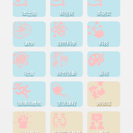
本土語
新住民
英語文
數學
自然科學
科技
社會
綜合活動
藝術
健康與體育
生活課程
跨領域
人權教育
性別平等教育
雙語