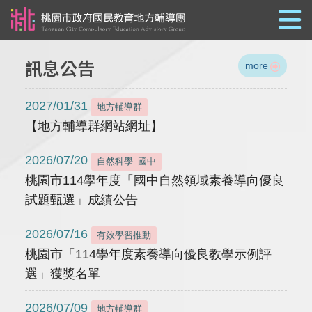
跳到主要內容
訊息公告
more
2027/01/31
地方輔導群
【地方輔導群網站網址】
2026/07/20
自然科學_國中
桃園市114學年度「國中自然領域素養導向優良
試題甄選」成績公告
2026/07/16
有效學習推動
桃園市「114學年度素養導向優良教學示例評
選」獲獎名單
2026/07/09
地方輔導群