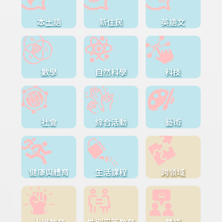
本土語
新住民
英語文
數學
自然科學
科技
社會
綜合活動
藝術
健康與體育
生活課程
跨領域
人權教育
性別平等教育
雙語