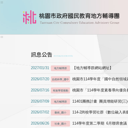
跳到主要內容
:::
:::
訊息公告
Announcements
2027/01/31
【地方輔導群網站網址】
地方輔導群
2026/07/20
桃園市114學年度「國中自然領
自然科學_國中
2026/07/16
桃園市「114學年度素養導向優
有效學習推動
2026/07/09
11401團務計畫 團員增能研習(三
地方輔導群
2026/07/02
114-2跨校學習社群《數位融入
藝術_國小
2026/06/26
114學年度第二學期 6月聯席會議
社會_國小