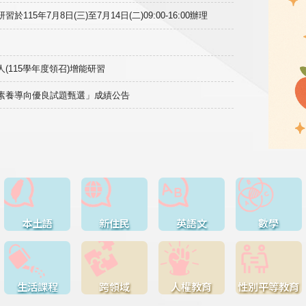
15年7月8日(三)至7月14日(二)09:00-16:00辦理
(115學年度領召)增能研習
域素養導向優良試題甄選」成績公告
本土語
新住民
英語文
數學
生活課程
跨領域
人權教育
性別平等教育