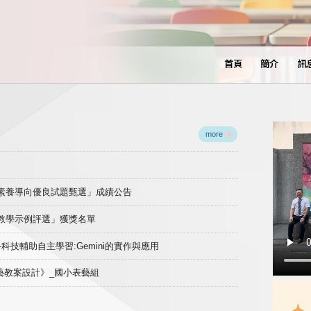
首頁
簡介
訊
more
域素養導向優良試題甄選」成績公告
良教學示例評選」獲獎名單
)-科技輔助自主學習:Gemini的實作與應用
表藝教案設計》_國小表藝組