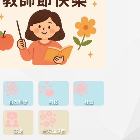
自然科學
科技
社會
雙語
地方輔導群