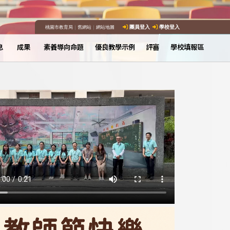
桃園市教育局
｜
舊網站
｜
網站地圖
團員登入
學校登入
息
成果
素養導向命題
優良教學示例
評審
學校填報區