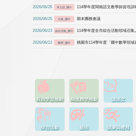
2026/06/26
114學年度閩南語文教學師資培訓研習於1
本土語_國小
2026/06/25
期末團務會議
社會_國中
2026/06/23
114學年度全市綜合活動領域召集人
綜合活動_國中
2026/06/22
桃園市114學年度「國中數學領
數學_國中
有效學習推動
精進教學推動
國語文
綜合活動
藝術
健康與體育