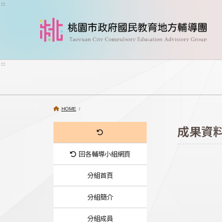
跳到主要內容
:::
:::
HOME
/
成果資
回各輔導小組網頁
分組首頁
分組簡介
分組成員