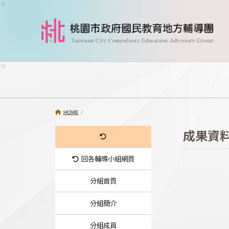
跳到主要內容
:::
:::
HOME
/
成果資
回各輔導小組網頁
分組首頁
分組簡介
分組成員