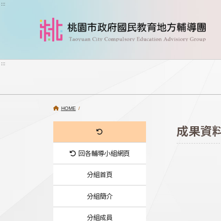
跳到主要內容
:::
:::
HOME
/
成果資
回各輔導小組網頁
分組首頁
分組簡介
分組成員