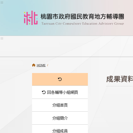
跳到主要內容
:::
:::
HOME
/
成果資
回各輔導小組網頁
分組首頁
分組簡介
分組成員