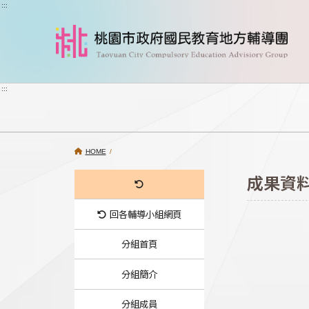
跳到主要內容
:::
:::
HOME
/
成果資
回各輔導小組網頁
分組首頁
分組簡介
分組成員