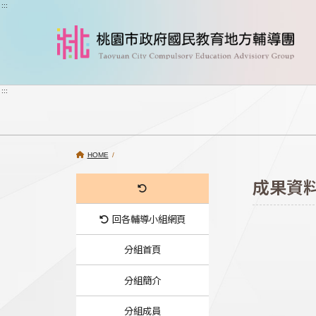
跳到主要內容
:::
:::
HOME
/
成果資
回各輔導小組網頁
分組首頁
分組簡介
分組成員