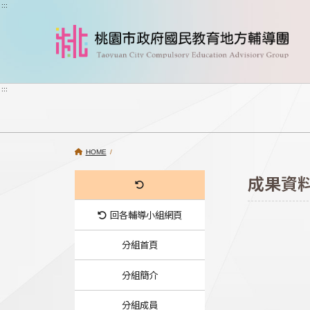
跳到主要內容
:::
:::
HOME
/
成果資
回各輔導小組網頁
分組首頁
分組簡介
分組成員