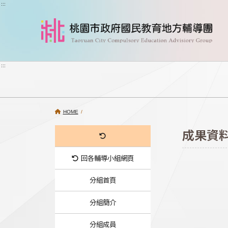
跳到主要內容
:::
:::
HOME
/
成果資
回各輔導小組網頁
分組首頁
分組簡介
分組成員