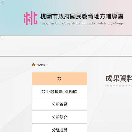
跳到主要內容
:::
:::
HOME
/
成果資
回各輔導小組網頁
分組首頁
分組簡介
分組成員