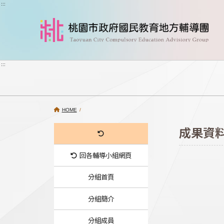
跳到主要內容
:::
:::
HOME
/
成果資
回各輔導小組網頁
分組首頁
分組簡介
分組成員