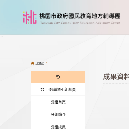
跳到主要內容
:::
:::
HOME
/
成果資
回各輔導小組網頁
分組首頁
分組簡介
分組成員