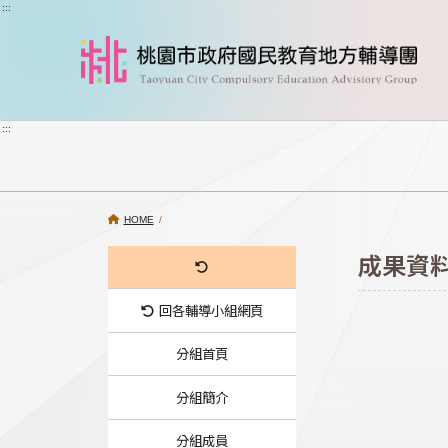
跳到主要內容
:::
:::
HOME
/
成果資
回各輔導小組網頁
分組首頁
分組簡介
分組成員