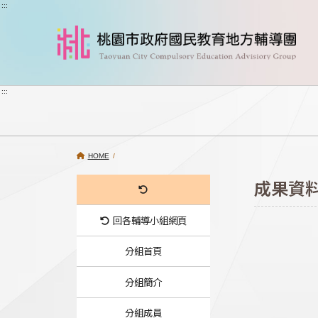
跳到主要內容
:::
:::
HOME
/
成果資
回各輔導小組網頁
分組首頁
分組簡介
分組成員