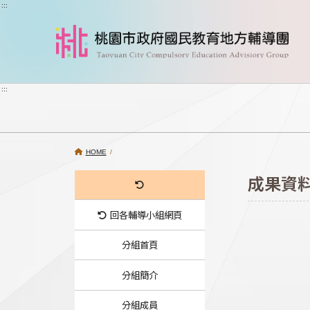
跳到主要內容
:::
:::
HOME
/
成果資
回各輔導小組網頁
分組首頁
分組簡介
分組成員