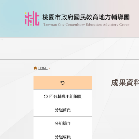
跳到主要內容
:::
:::
HOME
/
成果資
回各輔導小組網頁
分組首頁
分組簡介
分組成員