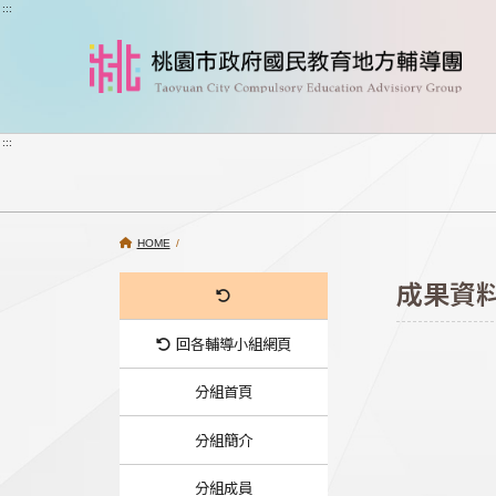
跳到主要內容
:::
:::
HOME
/
成果資
回各輔導小組網頁
分組首頁
分組簡介
分組成員