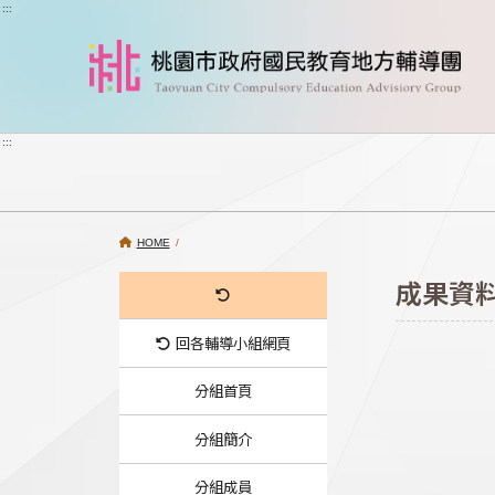
跳到主要內容
:::
:::
HOME
/
成果資
回各輔導小組網頁
分組首頁
分組簡介
分組成員