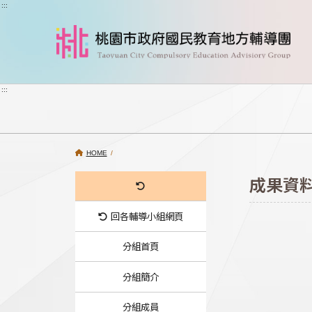
跳到主要內容
:::
:::
HOME
/
成果資
回各輔導小組網頁
分組首頁
分組簡介
分組成員