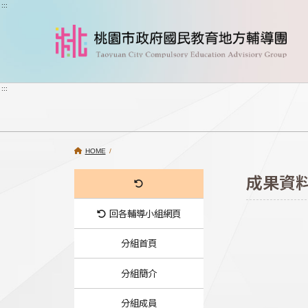
跳到主要內容
:::
:::
HOME
/
成果資
回各輔導小組網頁
分組首頁
分組簡介
分組成員