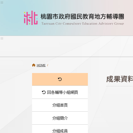
跳到主要內容
:::
:::
HOME
/
成果資
回各輔導小組網頁
分組首頁
分組簡介
分組成員